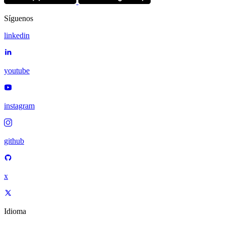
Síguenos
linkedin
youtube
instagram
github
x
Idioma