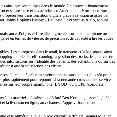
lientes ainsi que ses équipes dans le monde. Le nouveau financement
forcer sa présence et ses activités en Amérique du Nord et en Europe.
’opérer leur transformation digitale grâce à la vision assistée par
acart, Johns Hopkins Hospital, La Poste, Levi Strauss & Co, Mount
nnaissance d’objets et la réalité augmentée sur tout smartphone ou
lée en termes de vitesse, de précision et de capacité à lire les codes-
. Les entreprises dans le retail, le transport et la logistique, ainsi
hopping mobile, le self-scanning, la gestion des stocks, les preuves de
des informations sur l’identité des patients, des échantillons ou sur des
 ainsi que la satisfaction des clients.
prises cherchant à créer un environnement sans contact plus sûr pour
pper plus rapidement pour répondre à la demande croissante de services
es-barres sur leur propre smartphone (BYOD) ou COPE (corporate
s à du matériel spécialisé”, a déclaré Ben Kortlang, associé général
t et la livraison en ligne, aux chaînes d’approvisionnement
que et le numérique joue un rôle crucial”, a déclaré Samuel Mueller,