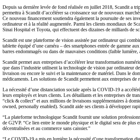
Depuis sa dernière levée de fond réalisée en juillet 2018, Scandit a t
permettra à Scandit d’accélérer sa croissance sur de nouveaux marchés
Ce nouveau financement soutiendra également la poursuite de ses inves
ordinateur et à la réalité augmentée. Parmi les clients mondiaux de 
Sinai Hospital et Toyota, qui effectuent des dizaines de milliards de 
Scandit est une plateforme de vision assistée par ordinateur qui combi
tablette équipé d’une caméra – des smartphones entrée de gamme aux dro
barres endommagés ou dans de mauvaises conditions (faible lumière, an
Scandit permet aux entreprises d’accélérer leur transformation numériqu
que dans l’industrie utilisent la technologie de vision par ordinateur 
livraison ou encore le suivi et la maintenance de matériel. Dans le doma
médicaments. Les solutions de Scandit permettent aux entreprises de réa
La nécessité d’une distanciation sociale après la COVID-19 a accéléré 
leurs employés et leurs clients. Les détaillants et les entreprises de 
“click & collect” et aux millions de livraisons supplémentaires à do
owned, personally enabled). Scandit aide ses clients à développer rapi
“La plateforme technologique Scandit fournit une solution professionn
de G2VP. “Ce lien entre le monde physique et le digital sera de plus e
décentralisées et au commerce sans caissier.”
“Le COVID-19 a mis en lumière la nécessité d’une transformation digit