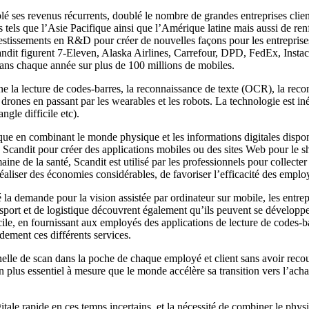
riplé ses revenus récurrents, doublé le nombre de grandes entreprises c
 tels que l’Asie Pacifique ainsi que l’Amérique latine mais aussi de ren
tissements en R&D pour créer de nouvelles façons pour les entreprises d
Scandit figurent 7-Eleven, Alaska Airlines, Carrefour, DPD, FedEx, Inst
scans chaque année sur plus de 100 millions de mobiles.
ne la lecture de codes-barres, la reconnaissance de texte (OCR), la reco
nes en passant par les wearables et les robots. La technologie est inéga
gle difficile etc).
e en combinant le monde physique et les informations digitales disponibles
de Scandit pour créer des applications mobiles ou des sites Web pour le s
ine de la santé, Scandit est utilisé par les professionnels pour collecter 
liser des économies considérables, de favoriser l’efficacité des employés
la demande pour la vision assistée par ordinateur sur mobile, les entre
transport et de logistique découvrent également qu’ils peuvent se dévelo
micile, en fournissant aux employés des applications de lecture de cod
dement ces différents services.
elle de scan dans la poche de chaque employé et client sans avoir recour
n plus essentiel à mesure que le monde accélère sa transition vers l’acha
ale rapide en ces temps incertains, et la nécessité de combiner le physi