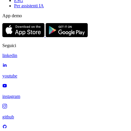
ESG
Per assistenti IA
App demo
Seguici
linkedin
youtube
instagram
github