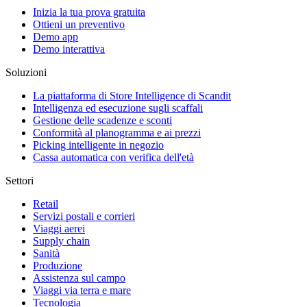
Inizia la tua prova gratuita
Ottieni un preventivo
Demo app
Demo interattiva
Soluzioni
La piattaforma di Store Intelligence di Scandit
Intelligenza ed esecuzione sugli scaffali
Gestione delle scadenze e sconti
Conformità al planogramma e ai prezzi
Picking intelligente in negozio
Cassa automatica con verifica dell'età
Settori
Retail
Servizi postali e corrieri
Viaggi aerei
Supply chain
Sanità
Produzione
Assistenza sul campo
Viaggi via terra e mare
Tecnologia