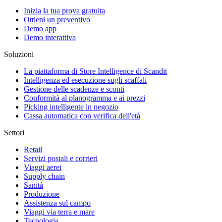
Inizia la tua prova gratuita
Ottieni un preventivo
Demo app
Demo interattiva
Soluzioni
La piattaforma di Store Intelligence di Scandit
Intelligenza ed esecuzione sugli scaffali
Gestione delle scadenze e sconti
Conformità al planogramma e ai prezzi
Picking intelligente in negozio
Cassa automatica con verifica dell'età
Settori
Retail
Servizi postali e corrieri
Viaggi aerei
Supply chain
Sanità
Produzione
Assistenza sul campo
Viaggi via terra e mare
Tecnologia