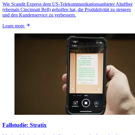
Wie Scandit Express dem US-Telekommunikationsanbieter Altafiber
(ehemals Cincinnati Bell) geholfen hat, die Produktivität zu steigern
und den Kundenservice zu verbessern.
Learn more
Fallstudie: Stratix