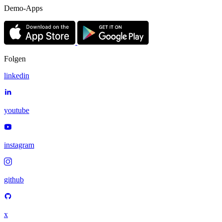
Demo-Apps
Folgen
linkedin
youtube
instagram
github
x