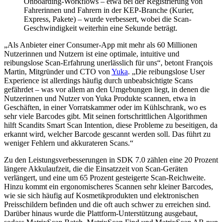
Onboarding-Workflows – etwa bei der Registrierung von
Fahrerinnen und Fahrern in der KEP-Branche (Kurier,
Express, Pakete) – wurde verbessert, wobei die Scan-
Geschwindigkeit weiterhin eine Sekunde beträgt.
„Als Anbieter einer Consumer-App mit mehr als 60 Millionen
Nutzerinnen und Nutzern ist eine optimale, intuitive und
reibungslose Scan-Erfahrung unerlässlich für uns“, betont François
Martin, Mitgründer und CTO von
Yuka
. „Die reibungslose User
Experience ist allerdings häufig durch unbeabsichtigte Scans
gefährdet – was vor allem an den Umgebungen liegt, in denen die
Nutzerinnen und Nutzer von Yuka Produkte scannen, etwa in
Geschäften, in einer Vorratskammer oder im Kühlschrank, wo es
sehr viele Barcodes gibt. Mit seinen fortschrittlichen Algorithmen
hilft Scandits Smart Scan Intention, diese Probleme zu beseitigen, da
erkannt wird, welcher Barcode gescannt werden soll. Das führt zu
weniger Fehlern und akkurateren Scans.“
Zu den Leistungsverbesserungen in SDK 7.0 zählen eine 20 Prozent
längere Akkulaufzeit, die die Einsatzzeit von Scan-Geräten
verlängert, und eine um 65 Prozent gesteigerte Scan-Reichweite.
Hinzu kommt ein ergonomischeres Scannen sehr kleiner Barcodes,
wie sie sich häufig auf Kosmetikprodukten und elektronischen
Preisschildern befinden und die oft auch schwer zu erreichen sind.
Darüber hinaus wurde die Plattform-Unterstützung ausgebaut,