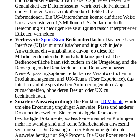
und Haltbarkeitsdaten. Smart Label Capture verbessert die
Genauigkeit der Datenerfassung, verringert die Fehlerzahl
und verhindert Umsatzeinbußen durch fehlerhafte
Informationen. Ein US-Unternehmen konnte auf diese Weise
Umsatzverluste von 1,3 Millionen US-Dollar durch die
Berechnung zu niedriger Preise aufgrund falsch interpretierter
Etiketten vermeiden.
Verbesserte
SparkScan
Bedienoberfläche:
Das neue User
Interface (UI) ist minimalistischer und fügt sich in jede
Anwendung ein – unabhängig davon, ob diese für
Mitarbeitende oder die Kundschaft konzipiert ist. Die
Bedienoberfläche kann sich zudem an die Umgebung und die
Bewegungen der Benutzerinnen und Benutzer anpassen.
Neue Anpassungsoptionen erlauben es Verantwortlichen im
Produktmanagement und UX-Teams (User Experience), das
Interface auf die spezifischen Anforderungen ihrer App
zuzuschneiden, ohne deren Design oder UX zu
beeinträchtigen.
Smartere Ausweisprüfung:
Die Funktion
ID Validate
wurde
um eine Erkennung ungültiger Ausweise, Pässe und anderer
Dokumente erweitert. Sie erkennt abgelaufene oder
beschädigte Dokumente, sodass keine manuellen Prüfungen
mehr notwendig sind und keine Mitarbeitenden anwesend
sein müssen. Die Genauigkeit der Erkennung gefälschter
Ausweise beträgt nun 99,9 Prozent. Die User Experience bei