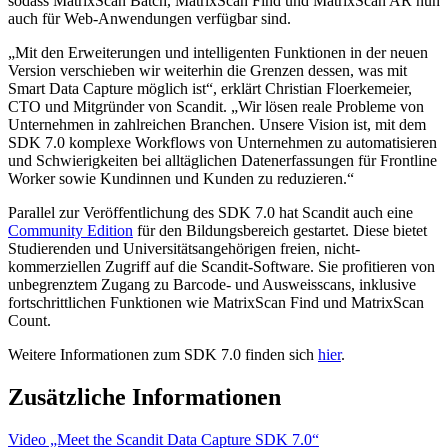
sodass MatrixScan Batch, MatrixScan Find und MatrixScan AR nun
auch für Web-Anwendungen verfügbar sind.
„Mit den Erweiterungen und intelligenten Funktionen in der neuen
Version verschieben wir weiterhin die Grenzen dessen, was mit
Smart Data Capture möglich ist“, erklärt Christian Floerkemeier,
CTO und Mitgründer von Scandit. „Wir lösen reale Probleme von
Unternehmen in zahlreichen Branchen. Unsere Vision ist, mit dem
SDK 7.0 komplexe Workflows von Unternehmen zu automatisieren
und Schwierigkeiten bei alltäglichen Datenerfassungen für Frontline
Worker sowie Kundinnen und Kunden zu reduzieren.“
Parallel zur Veröffentlichung des SDK 7.0 hat Scandit auch eine
Community Edition
für den Bildungsbereich gestartet. Diese bietet
Studierenden und Universitätsangehörigen freien, nicht-
kommerziellen Zugriff auf die Scandit-Software. Sie profitieren von
unbegrenztem Zugang zu Barcode- und Ausweisscans, inklusive
fortschrittlichen Funktionen wie MatrixScan Find und MatrixScan
Count.
Weitere Informationen zum SDK 7.0 finden sich
hier
.
Zusätzliche Informationen
Video „Meet the Scandit Data Capture SDK 7.0“