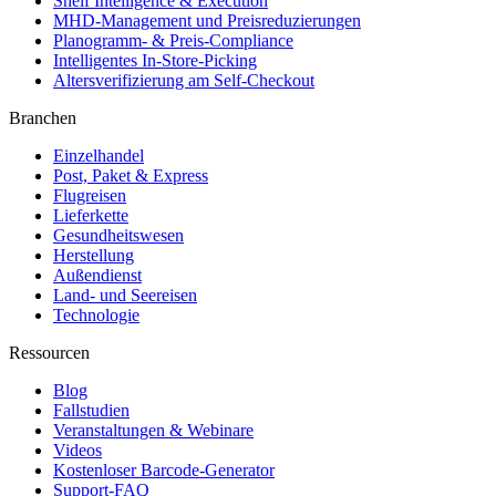
Shelf Intelligence & Execution
MHD-Management und Preisreduzierungen
Planogramm- & Preis-Compliance
Intelligentes In-Store-Picking
Altersverifizierung am Self-Checkout
Branchen
Einzelhandel
Post, Paket & Express
Flugreisen
Lieferkette
Gesundheitswesen
Herstellung
Außendienst
Land- und Seereisen
Technologie
Ressourcen
Blog
Fallstudien
Veranstaltungen & Webinare
Videos
Kostenloser Barcode-Generator
Support-FAQ