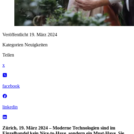
Veröffentlicht
19. März 2024
Kategorien
Neuigkeiten
Teilen
x
facebook
linkedin
Zürich, 19. März 2024 – Moderne Technologien sind im
Einzelhandel kein Nice-to-Have, sondern ein Must-Have. Sie