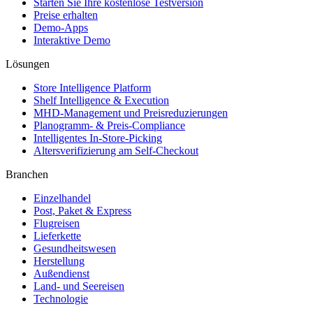
Starten Sie Ihre kostenlose Testversion
Preise erhalten
Demo-Apps
Interaktive Demo
Lösungen
Store Intelligence Platform
Shelf Intelligence & Execution
MHD-Management und Preisreduzierungen
Planogramm- & Preis-Compliance
Intelligentes In-Store-Picking
Altersverifizierung am Self-Checkout
Branchen
Einzelhandel
Post, Paket & Express
Flugreisen
Lieferkette
Gesundheitswesen
Herstellung
Außendienst
Land- und Seereisen
Technologie