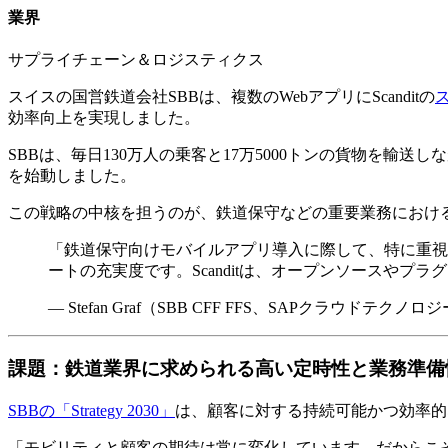
業界
サプライチェーン＆ロジスティクス
スイスの国営鉄道会社SBBは、複数のWebアプリにScanditの
効率向上を実現しました。
SBBは、毎日130万人の乗客と17万5000トンの貨物を輸
を始動しました。
この戦略の中核を担うのが、鉄道保守などの重要業務におけるス
「鉄道保守向けモバイルアプリ導入に際して、特に重視
ートの充実度です。Scanditは、オープンソースや
— Stefan Graf（SBB CFF FFS、SAPクラウドテ
課題：鉄道業界に求められる高い定時性と業務準備
SBBの「Strategy 2030」
は、顧客に対する持続可能かつ効率的
「モビリティと顧客の期待は常に変化しています。だからこそ、