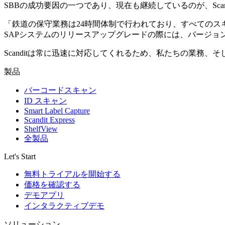
SBBの成功要因の一つであり、現在も継続しているのが、Scan
「鉄道の保守業務は24時間体制で行われており、すべての
SAPシステムのリリースアップグレードの際には、バージョ
Scanditは常に迅速に対応してくれるため、私たちの業務、
製品
バーコードスキャン
ID スキャン
Smart Label Capture
Scandit Express
ShelfView
全製品
Let's Start
無料トライアルを開始する
価格を確認する
デモアプリ
インタラクティブデモ
ソリューション