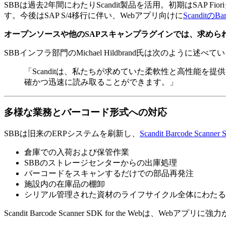
SBBは過去2年間にわたりScandit製品を活用。初期はSAP F
す。今後はSAP S/4移行に伴い、Webアプリ向けに
ScanditのBar
オープンソースや他のSAPスキャンプラグインでは、求めら
SBBインフラ部門のMichael Hildbrand氏は次のように述べて
「Scanditは、私たちが求めていた柔軟性と高性能を
確かつ迅速に読み取ることができます。」
多様な業務とバーコード形式への対応
SBBは旧来のERPシステムを刷新し、
Scandit Barcode Scanner 
倉庫での入荷および保管作業
SBBのストレージセンターからの出庫処理
バーコードをスキャンするだけでの部品再発注
施設内の在庫品の棚卸
シリアル管理された資材のライフサイクル全体にわたる
Scandit Barcode Scanner SDK for the Web