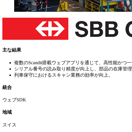
主な結果
複数のScandit搭載ウェブアプリを通じて、高性能
シリアル番号の読み取り精度が向上し、部品の在庫管理
列車保守におけるスキャン業務の効率が向上。
統合
ウェブSDK
地域
スイス