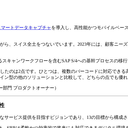
スマートデータキャプチャ
を導入し、高性能かつモバイルベー
送しながら、スイス全土をつないでいます。2023年には、顧客
キャンワークフローを含むSAP S/4への基幹プロセスの移
したのは2点です。ひとつは、複数のバーコードに対応できる
プラグイン型の他のソリューションと比較して、どちらの点でも優
クノロジー部門 プロダクトオーナー）
性
なサービス提供を目指すビジョンであり、13の目標から構成
SBBは柔軟かつ効率的で将来にも対応できるデジタル環境を構