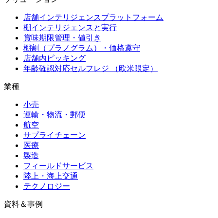
店舗インテリジェンスプラットフォーム
棚インテリジェンスと実行
賞味期限管理・値引き
棚割（プラノグラム）・価格遵守
店舗内ピッキング
年齢確認対応セルフレジ （欧米限定）
業種
小売
運輸・物流・郵便
航空
サプライチェーン
医療
製造
フィールドサービス
陸上・海上交通
テクノロジー
資料＆事例