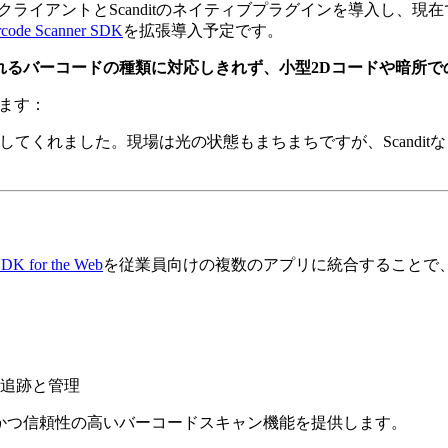
ioriクライアントとScanditのネイティブプラグインを導入し、現
code Scanner SDK
を拡張導入予定です。
れるバーコードの種類に対応しきれず、小型2Dコードや暗所
います：
提供してくれました。現場は光の状態もまちまちですが、Scand
SDK for the Web
を従業員向けの複数のアプリに統合することで
追跡と管理
は、Webアプリに強力かつ信頼性の高いバーコードスキャン機能を提供します。